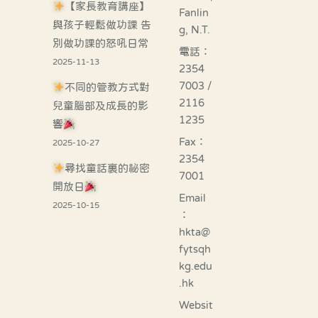
【家長教育講座】
Fanlin
與孩子輕鬆做功課 告
g, N.T.
別做功課的怒吼日常
電話：
2025-11-13
2354
7003 /
不同的管教方式對
2116
兒童腦部及成長的影
1235
響
Fax：
2025-10-27
2354
尋找童話裏的祕密
7001
開放日
Email
2025-10-15
：
hkta@
fytsqh
kg.edu
.hk
Websit