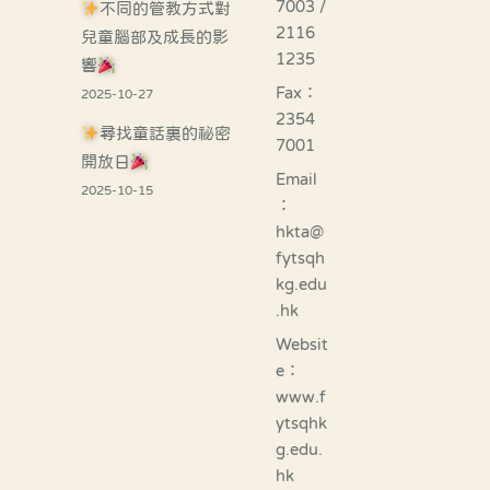
7003 /
不同的管教方式對
2116
兒童腦部及成長的影
1235
響
Fax：
2025-10-27
2354
尋找童話裏的祕密
7001
開放日
Email
2025-10-15
：
hkta@
fytsqh
kg.edu
.hk
Websit
e：
www.f
ytsqhk
g.edu.
hk