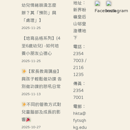
地址：
幼兒情緒崩潰怎麼
新界粉
Facebook
Instagram
辦？其「預防」與
嶺皇后
「處理」】
山邨皇
2025-11-25
澄樓地
下
【培育品格系列】(4
至6歲幼兒) -如何培
電話：
養小朋友公德心
2354
7003 /
2025-11-25
2116
【家長教育講座】
1235
與孩子輕鬆做功課 告
傳真：
別做功課的怒吼日常
2354
2025-11-13
7001
不同的管教方式對
電郵：
兒童腦部及成長的影
hkta@
響
fytsqh
kg.edu
2025-10-27