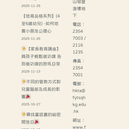
山邨皇
2025-11-25
澄樓地
下
【培育品格系列】(4
至6歲幼兒) -如何培
電話：
養小朋友公德心
2354
7003 /
2025-11-25
2116
【家長教育講座】
1235
與孩子輕鬆做功課 告
傳真：
別做功課的怒吼日常
2354
2025-11-13
7001
不同的管教方式對
電郵：
兒童腦部及成長的影
hkta@
響
fytsqh
kg.edu
2025-10-27
.hk
尋找童話裏的祕密
網址：
開放日
www.f