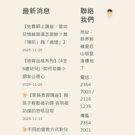
最新消息
聯絡
我們
【免費網上講座：當幼
地址：
兒情緒崩潰怎麼辦？其
新界粉
「預防」與「處理」】
嶺皇后
2025-11-25
山邨皇
【培育品格系列】(4至
澄樓地
下
6歲幼兒) -如何培養小
朋友公德心
電話：
2354
2025-11-25
7003 /
【家長教育講座】與
2116
孩子輕鬆做功課 告別做
1235
功課的怒吼日常
傳真：
2025-11-13
2354
不同的管教方式對兒
7001