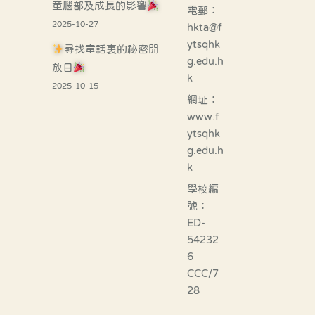
童腦部及成長的影響
電郵：
2025-10-27
hkta@f
ytsqhk
尋找童話裏的祕密開
g.edu.h
放日
k
2025-10-15
網址：
www.f
ytsqhk
g.edu.h
k
學校編
號：
ED-
54232
6
CCC/7
28