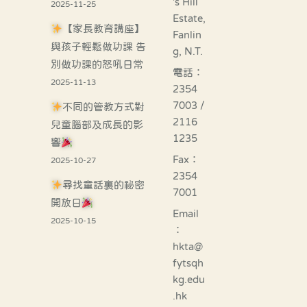
's Hill
2025-11-25
Estate,
【家長教育講座】
Fanlin
與孩子輕鬆做功課 告
g, N.T.
別做功課的怒吼日常
電話：
2025-11-13
2354
7003 /
不同的管教方式對
2116
兒童腦部及成長的影
1235
響
Fax：
2025-10-27
2354
尋找童話裏的祕密
7001
開放日
Email
2025-10-15
：
hkta@
fytsqh
kg.edu
.hk