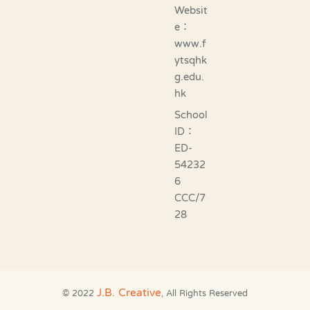
Websit
e：
www.f
ytsqhk
g.edu.
hk
School
ID：
ED-
54232
6
CCC/7
28
J.B. Creative
© 2022
, All Rights Reserved