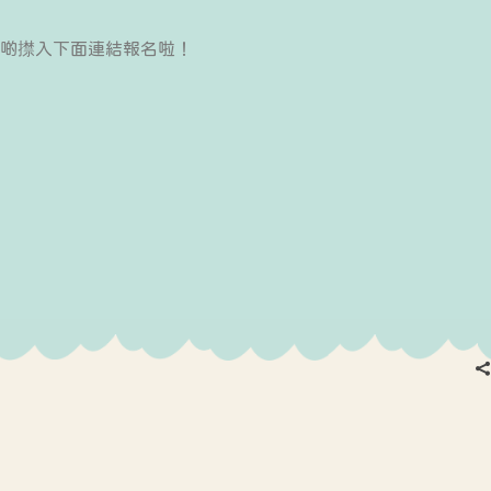
School Snapshot
啲㩒入下面連結報名啦！
Food Menu
Calendar