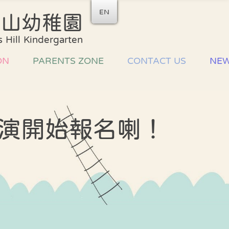
EN
后山幼稚園
School Song
Admiss
 Hill Kindergarten
Arrang
Uniform
List of
ON
PARENTS ZONE
CONTACT US
NE
Development plan
Miscel
Fees
Primary school
an
information
Home-school
cooperation
演開始報名喇！
ce
家長教師會
驗
Parent Volunteer
Team
習
Parents
workshops and
talks
Sharing Joy