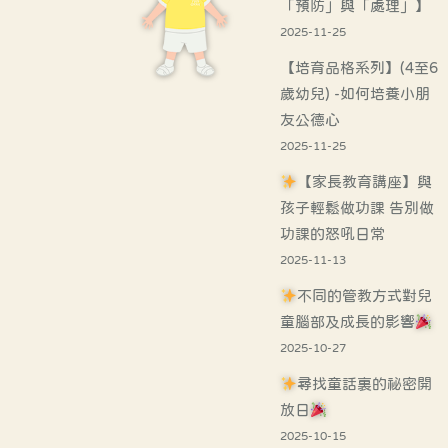
「預防」與「處理」】
2025-11-25
【培育品格系列】(4至6
歲幼兒) -如何培養小朋
友公德心
2025-11-25
【家長教育講座】與
孩子輕鬆做功課 告別做
功課的怒吼日常
2025-11-13
不同的管教方式對兒
童腦部及成長的影響
2025-10-27
尋找童話裏的祕密開
放日
2025-10-15