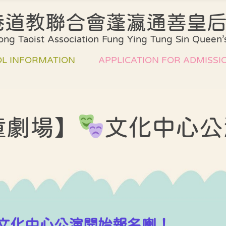
港道教聯合會蓬瀛通善皇
Introduction of
Plan of our
ng Taoist Association Fung Ying Tung Sin Queen’s
our School
Curriculum
Environment and
Assessment
L INFORMATION
APPLICATION FOR ADMISSI
facilities
method
Board of Directors
Collaboration Pl
l Song
Admission
Administrative
School Support
Arrangements
Structure
rm
童劇場】
文化中心公
Quality Assuran
List of Books and
Class Structure
pment plan
Miscellaneous
課室外進行的體
Fees
Teacher
式學習活動天地
y school
Professional
ation
中華文化校本學
Qualifications
活動展示報告
文化中心公演開始報名喇！