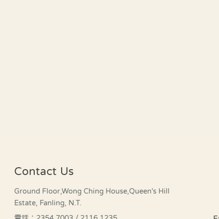
Contact Us
Ground Floor,Wong Ching House,Queen's Hill
Estate, Fanling, N.T.
F
電話：2354 7003 / 2116 1235