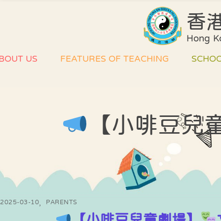
香
Hong Ko
BOUT US
FEATURES OF TEACHING
SCHOO
ntroduction of
Plan of our
Schoo
ur School
Curriculum
Unifo
【小啡豆兒
nvironment and
Assessment
Develo
acilities
method
Primar
oard of Directors
Collaboration Plan
inform
dministrative
School Support
tructure
Quality Assurance
2025-03-10
PARENTS
lass Structure
課室外進行的體驗
【小啡豆兒童劇場】