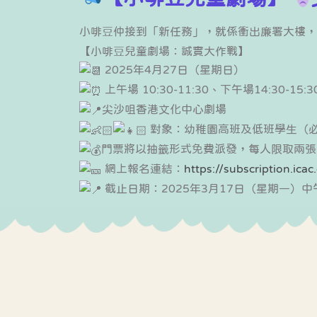
eacher
式學習活動天地
rofessional
中華文化校本學習
ualifications
小啡豆仲接到「新任務」，就係衝出廉署大樓，
活動展示報告
【小啡豆兒童劇場：誠實大作戰】
2025年4月27日（星期日）
上午場 10:30-11:30、下午場14:30-15:3
尖沙咀香港文化中心劇場
對象：幼稚園高班及低班學生（
門票將以抽籤形式免費派發，每人限取兩張
網上報名連結：
https://subscription.icac
截止日期：2025年3月17日（星期一）中午