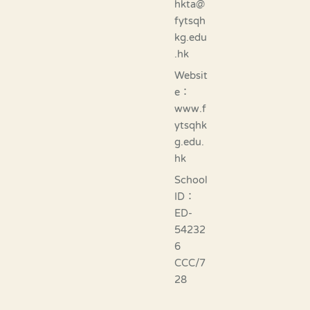
hkta@
fytsqh
kg.edu
.hk
Websit
e：
www.f
ytsqhk
g.edu.
hk
School
ID：
ED-
54232
6
CCC/7
28