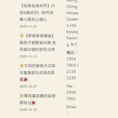
Wong
【培育品格系列】(4
Ching
至6歲幼兒) -如何培
House,
Queen
養小朋友公德心
's Hill
2025-11-25
Estate,
【家長教育講座】
Fanlin
與孩子輕鬆做功課 告
g, N.T.
別做功課的怒吼日常
電話：
2025-11-13
2354
7003 /
不同的管教方式對
2116
兒童腦部及成長的影
1235
響
Fax：
2025-10-27
2354
尋找童話裏的祕密
7001
開放日
Email
2025-10-15
：