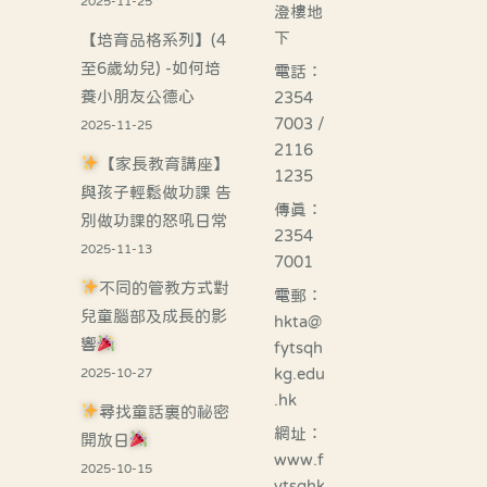
2025-11-25
澄樓地
下
【培育品格系列】(4
至6歲幼兒) -如何培
電話：
養小朋友公德心
2354
7003 /
2025-11-25
2116
【家長教育講座】
1235
與孩子輕鬆做功課 告
傳真：
別做功課的怒吼日常
2354
2025-11-13
7001
不同的管教方式對
電郵：
兒童腦部及成長的影
hkta@
響
fytsqh
kg.edu
2025-10-27
.hk
尋找童話裏的祕密
網址：
開放日
www.f
2025-10-15
ytsqhk