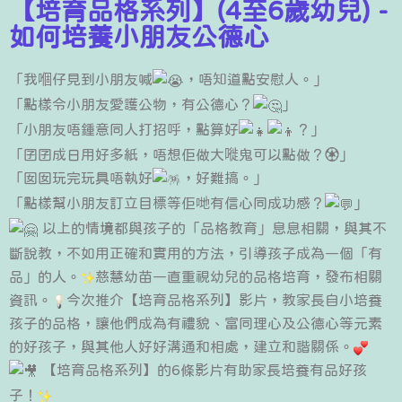
【培育品格系列】(4至6歲幼兒) -
如何培養小朋友公德心
「我嗰仔見到小朋友喊
，唔知道點安慰人。」
「點樣令小朋友愛護公物，有公德心？
」
「小朋友唔鍾意同人打招呼，點算好
？」
「囝囝成日用好多紙，唔想佢做大嘥鬼可以點做？♼」
「囡囡玩完玩具唔執好
，好難搞。」
「點樣幫小朋友訂立目標等佢哋有信心同成功感？
」
以上的情境都與孩子的「品格教育」息息相關，與其不
斷說教，不如用正確和實用的方法，引導孩子成為一個「有
品」的人。
慈慧幼苗一直重視幼兒的品格培育，發布相關
資訊。
今次推介【培育品格系列】影片，教家長自小培養
孩子的品格，讓他們成為有禮貌、富同理心及公德心等元素
的好孩子，與其他人好好溝通和相處，建立和諧關係。
【培育品格系列】的6條影片有助家長培養有品好孩
子！