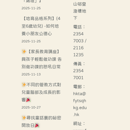
「處理」】
山邨皇
2025-11-25
澄樓地
下
【培育品格系列】(4
至6歲幼兒) -如何培
電話：
養小朋友公德心
2354
7003 /
2025-11-25
2116
【家長教育講座】
1235
與孩子輕鬆做功課 告
傳真：
別做功課的怒吼日常
2354
2025-11-13
7001
不同的管教方式對
電郵：
兒童腦部及成長的影
hkta@
響
fytsqh
kg.edu
2025-10-27
.hk
尋找童話裏的祕密
網址：
開放日