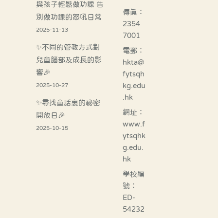
與孩子輕鬆做功課 告
傳真：
別做功課的怒吼日常
2354
2025-11-13
7001
✨不同的管教方式對
電郵：
兒童腦部及成長的影
hkta@
響🎉
fytsqh
kg.edu
2025-10-27
.hk
✨尋找童話裏的祕密
網址：
開放日🎉
www.f
2025-10-15
ytsqhk
g.edu.
hk
學校編
號：
ED-
54232