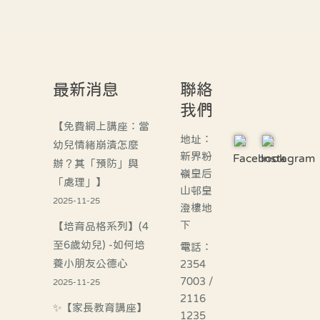
最新消息
聯絡
我們
【免費網上講座：當
地址：
幼兒情緒崩潰怎麼
新界粉
Facebook
Instagram
辦？其「預防」與
嶺皇后
「處理」】
山邨皇
2025-11-25
澄樓地
下
【培育品格系列】(4
至6歲幼兒) -如何培
電話：
養小朋友公德心
2354
7003 /
2025-11-25
2116
✨【家長教育講座】
1235