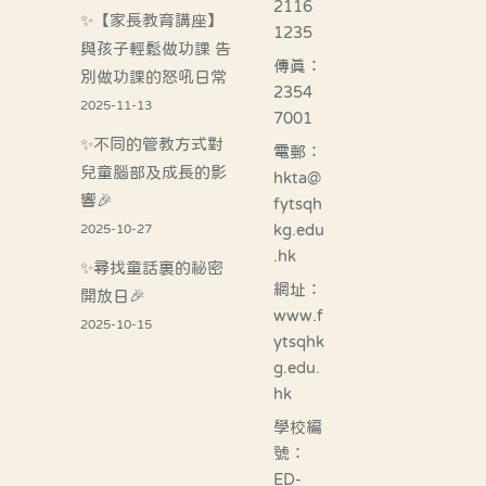
2116
✨【家長教育講座】
1235
與孩子輕鬆做功課 告
傳真：
別做功課的怒吼日常
2354
2025-11-13
7001
✨不同的管教方式對
電郵：
兒童腦部及成長的影
hkta@
響🎉
fytsqh
kg.edu
2025-10-27
.hk
✨尋找童話裏的祕密
網址：
開放日🎉
www.f
2025-10-15
ytsqhk
g.edu.
hk
學校編
號：
ED-