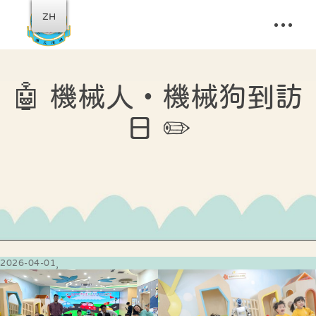
ZH
🤖 機械人・機械狗到訪
日 ✏️
2026-04-01