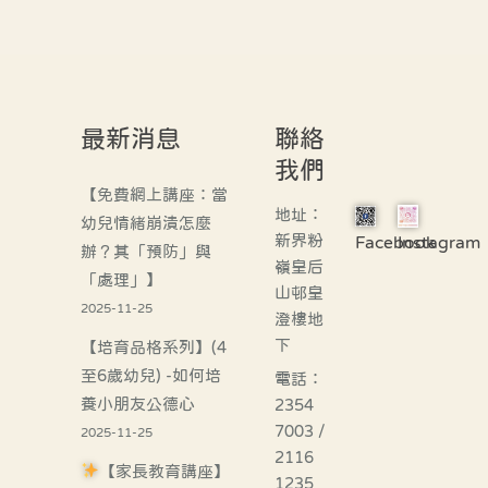
最新消息
聯絡
我們
【免費網上講座：當
地址：
幼兒情緒崩潰怎麼
新界粉
Facebook
Instagram
辦？其「預防」與
嶺皇后
「處理」】
山邨皇
2025-11-25
澄樓地
下
【培育品格系列】(4
至6歲幼兒) -如何培
電話：
養小朋友公德心
2354
7003 /
2025-11-25
2116
【家長教育講座】
1235