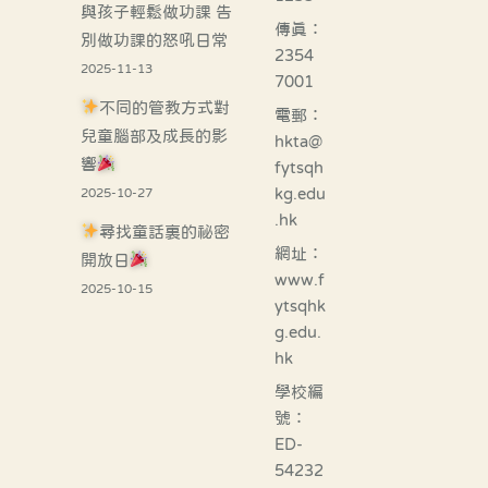
與孩子輕鬆做功課 告
傳真：
別做功課的怒吼日常
2354
2025-11-13
7001
不同的管教方式對
電郵：
兒童腦部及成長的影
hkta@
響
fytsqh
kg.edu
2025-10-27
.hk
尋找童話裏的祕密
網址：
開放日
www.f
2025-10-15
ytsqhk
g.edu.
hk
學校編
號：
ED-
54232