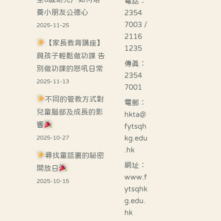
電話：
養小朋友公德心
2354
7003 /
2025-11-25
2116
【家長教育講座】
1235
與孩子輕鬆做功課 告
傳真：
別做功課的怒吼日常
2354
2025-11-13
7001
不同的管教方式對
電郵：
兒童腦部及成長的影
hkta@
響
fytsqh
kg.edu
2025-10-27
.hk
尋找童話裏的祕密
網址：
開放日
www.f
2025-10-15
ytsqhk
g.edu.
hk