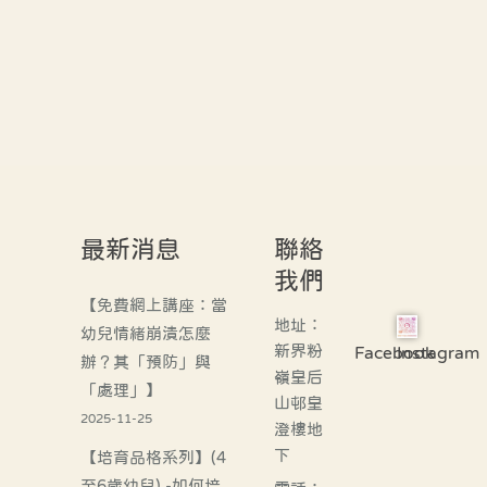
最新消息
聯絡
我們
【免費網上講座：當
地址：
幼兒情緒崩潰怎麼
新界粉
Facebook
Instagram
辦？其「預防」與
嶺皇后
「處理」】
山邨皇
2025-11-25
澄樓地
下
【培育品格系列】(4
至6歲幼兒) -如何培