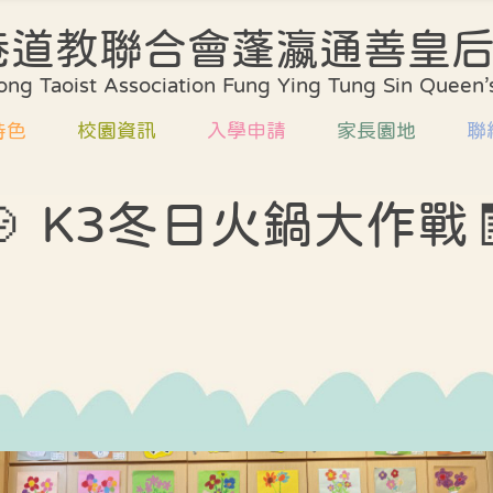
港道教聯合會蓬瀛通善皇
學校簡介
課程規劃
校歌
ng Taoist Association Fung Ying Tung Sin Queen’s
環境及設施
評估方法
校服
特色
校園資訊
入學申請
家長園地
聯
校董會
協作計劃
發展
行政架構
學校支援
升小
🍲 K3冬日火鍋大作戰
規劃
校歌
收生安排
家校合作
教師編制
質素評核報告
方法
校服
書簿雜費
家長教師會
教師專業資歷
課室外進行的體驗
式學習活動天地
計劃
發展計劃
家長義工團隊
中華文化校本學習
支援
升小資訊
家長工作坊及講
活動展示報告
評核報告
喜悅分享
外進行的體驗
校園剪影
習活動天地
學校餐單
文化校本學習