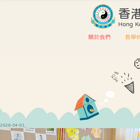
香
Hong Ko
關於我們
教學
學校簡介
課程
環境及設施
評估
校董會
協作
行政架構
學校
教師編制
質素
教師專業資歷
課室
2026-04-01
式學
中華