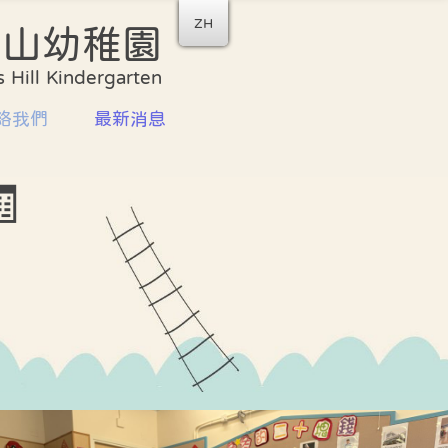
ZH
后山幼稚園
收生安排
家校合作
 Hill Kindergarten
書簿雜費
家長教師會
絡我們
最新消息
計劃
家長義工團隊
資訊
家長工作坊及講座

喜悅分享
校園剪影
學校餐單
座
校曆表