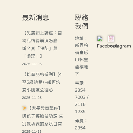
最新消息
聯絡
我們
【免費網上講座：當
地址：
幼兒情緒崩潰怎麼
新界粉
Facebook
Instagram
辦？其「預防」與
嶺皇后
「處理」】
山邨皇
2025-11-25
澄樓地
下
【培育品格系列】(4
至6歲幼兒) -如何培
電話：
養小朋友公德心
2354
7003 /
2025-11-25
2116
【家長教育講座】
1235
與孩子輕鬆做功課 告
傳真：
別做功課的怒吼日常
2354
2025-11-13