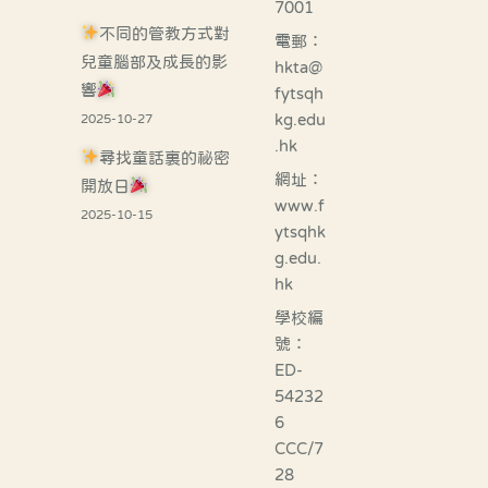
7001
不同的管教方式對
電郵：
兒童腦部及成長的影
hkta@
響
fytsqh
kg.edu
2025-10-27
.hk
尋找童話裏的祕密
網址：
開放日
www.f
2025-10-15
ytsqhk
g.edu.
hk
學校編
號：
ED-
54232
6
CCC/7
28