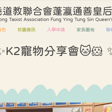
港道教聯合會蓬瀛通善皇
學校簡介
課程規劃
校歌
ng Taoist Association Fung Ying Tung Sin Queen’s
環境及設施
評估方法
校服
特色
校園資訊
入學申請
家長園地
聯
校董會
協作計劃
發展
行政架構
學校支援
升小
✨K2寵物分享會🐱🐹 
規劃
校歌
收生安排
家校合作
教師編制
質素評核報告
方法
校服
書簿雜費
家長教師會
教師專業資歷
課室外進行的體驗
式學習活動天地
計劃
發展計劃
家長義工團隊
中華文化校本學習
支援
升小資訊
家長工作坊及講
活動展示報告
評核報告
喜悅分享
外進行的體驗
校園剪影
習活動天地
學校餐單
文化校本學習