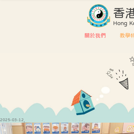
香
Hong Ko
關於我們
教學
學校簡介
課程
環境及設施
評估
校董會
協作
行政架構
學校
教師編制
質素
教師專業資歷
課室
2025-03-12
式學
中華