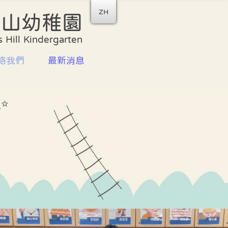
ZH
后山幼稚園
收生安排
家校合作
 Hill Kindergarten
書簿雜費
家長教師會
絡我們
最新消息
計劃
家長義工團隊
資訊
家長工作坊及講座
✨
喜悅分享
校園剪影
學校餐單
座
校曆表