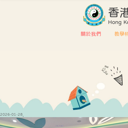
香
Hong Ko
關於我們
教學
學校簡介
課程
環境及設施
評估
校董會
協作
行政架構
學校
教師編制
質素
教師專業資歷
課室
2026-01-28
式學
中華