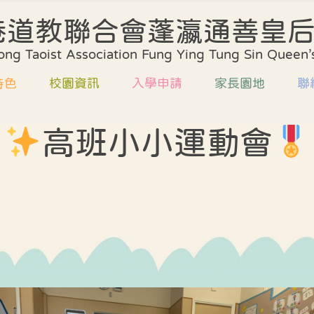
港道教聯合會蓬瀛通善皇
學校簡介
課程規劃
校歌
ng Taoist Association Fung Ying Tung Sin Queen’s
環境及設施
評估方法
校服
特色
校園資訊
入學申請
家長園地
聯
校董會
協作計劃
發展
行政架構
學校支援
升小
高班小小運動會
規劃
校歌
收生安排
家校合作
教師編制
質素評核報告
方法
校服
書簿雜費
家長教師會
教師專業資歷
課室外進行的體驗
式學習活動天地
計劃
發展計劃
家長義工團隊
中華文化校本學習
支援
升小資訊
家長工作坊及講
活動展示報告
評核報告
喜悅分享
外進行的體驗
校園剪影
習活動天地
學校餐單
文化校本學習