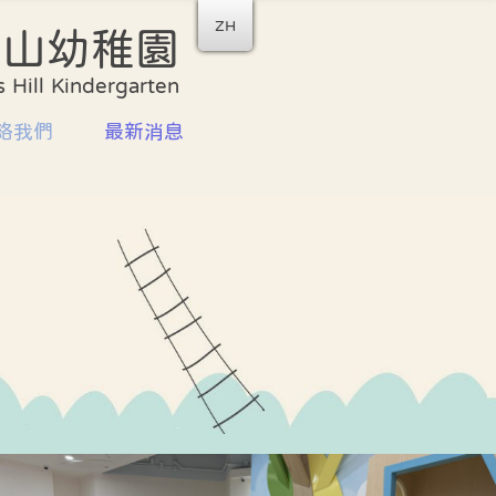
ZH
后山幼稚園
收生安排
家校合作
 Hill Kindergarten
書簿雜費
家長教師會
絡我們
最新消息
計劃
家長義工團隊
資訊
家長工作坊及講座
喜悅分享
校園剪影
學校餐單
座
校曆表