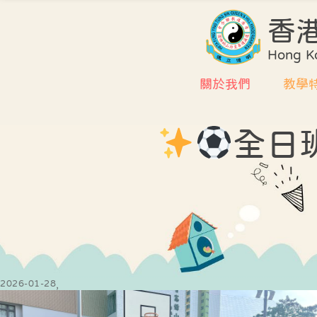
香
Hong Ko
關於我們
教學
全日
學校簡介
課程
環境及設施
評估
校董會
協作
行政架構
學校
教師編制
質素
教師專業資歷
課室
2026-01-28
式學
中華