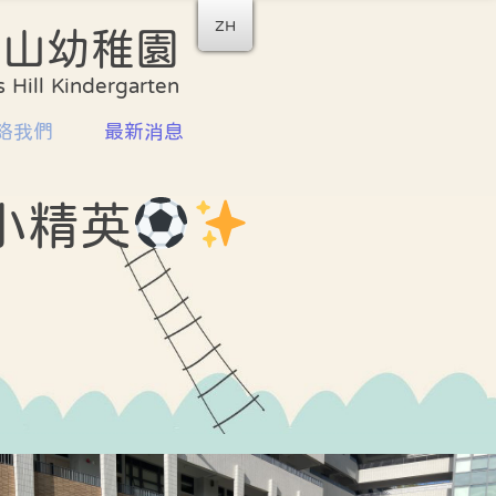
ZH
后山幼稚園
收生安排
家校合作
 Hill Kindergarten
書簿雜費
家長教師會
絡我們
最新消息
計劃
家長義工團隊
資訊
家長工作坊及講座
小精英
喜悅分享
校園剪影
學校餐單
座
校曆表