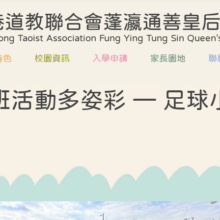
港道教聯合會蓬瀛通善皇
學校簡介
課程規劃
校歌
ng Taoist Association Fung Ying Tung Sin Queen’s
環境及設施
評估方法
校服
特色
校園資訊
入學申請
家長園地
聯
校董會
協作計劃
發展
行政架構
學校支援
升小
班活動多姿彩 — 足球
規劃
校歌
收生安排
家校合作
教師編制
質素評核報告
方法
校服
書簿雜費
家長教師會
教師專業資歷
課室外進行的體驗
式學習活動天地
計劃
發展計劃
家長義工團隊
中華文化校本學習
支援
升小資訊
家長工作坊及講
活動展示報告
評核報告
喜悅分享
外進行的體驗
校園剪影
習活動天地
學校餐單
文化校本學習