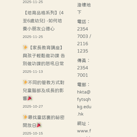
2025-11-25
澄樓地
下
【培育品格系列】(4
至6歲幼兒) -如何培
電話：
養小朋友公德心
2354
7003 /
2025-11-25
2116
【家長教育講座】
1235
與孩子輕鬆做功課 告
傳真：
別做功課的怒吼日常
2354
2025-11-13
7001
不同的管教方式對
電郵：
兒童腦部及成長的影
hkta@
響
fytsqh
kg.edu
2025-10-27
.hk
尋找童話裏的祕密
網址：
開放日
www.f
2025-10-15